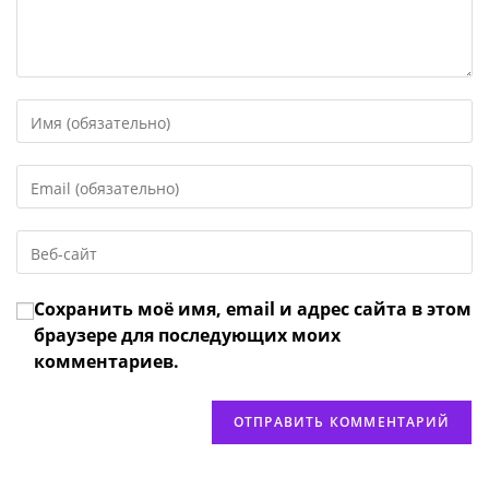
Введите
свое
имя
Введите
или
свой
имя
email-
пользователя,
Введите
адрес,
чтобы
URL
чтобы
прокомментировать
вашего
прокомментировать
Сохранить моё имя, email и адрес сайта в этом
веб-
сайта
браузере для последующих моих
(необязательно)
комментариев.