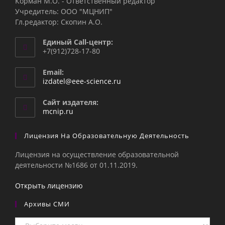
Корман М.О. - Ответственный редактор
Учредитель: ООО "МЦНИП"
Гл.редактор: Скопин А.О.
Единый Call-центр:
+7(912)728-17-80
Email:
Откроется
izdatel@eee-science.ru
в
вашем
Сайт издателя:
приложении
mcnip.ru
Лицензия На Образовательную Деятельность
Лицензия на осуществление образовательной
деятельности №1686 от 01.11.2019.
Открыть лицензию
Архивы СМИ
Архивы