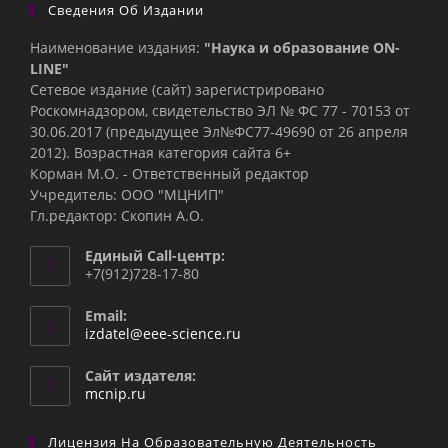
Сведения Об Издании
Наименование издания:
"Наука и образование ON-
LINE"
Сетевое издание (сайт) зарегистрировано
Роскомнадзором, свидетельство ЭЛ № ФС 77 - 70153 от
30.06.2017 (предыдущее Эл№ФC77-49690 от 26 апреля
2012). Возрастная категория сайта 6+
Корман М.О. - Ответственный редактор
Учредитель: ООО "МЦНИП"
Гл.редактор: Скопин А.О.
Единый Call-центр:
+7(912)728-17-80
Email:
Откроется
izdatel@eee-science.ru
в
вашем
Сайт издателя:
приложении
mcnip.ru
Лицензия На Образовательную Деятельность