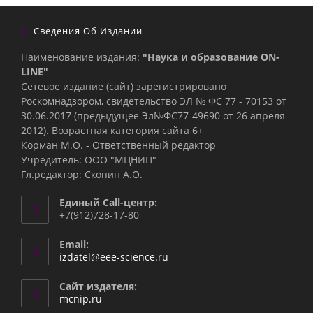
Сведения Об Издании
Наименование издания:
"Наука и образование ON-
LINE"
Сетевое издание (сайт) зарегистрировано
Роскомнадзором, свидетельство ЭЛ № ФС 77 - 70153 от
30.06.2017 (предыдущее Эл№ФC77-49690 от 26 апреля
2012). Возрастная категория сайта 6+
Корман М.О. - Ответственный редактор
Учредитель: ООО "МЦНИП"
Гл.редактор: Скопин А.О.
Единый Call-центр:
+7(912)728-17-80
Email:
Откроется
izdatel@eee-science.ru
в
вашем
Сайт издателя:
приложении
mcnip.ru