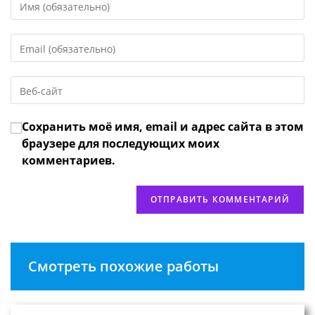
свое
имя
Введите
или
свой
имя
email-
пользователя,
Введите
адрес,
чтобы
URL
чтобы
прокомментировать
вашего
прокомментировать
Сохранить моё имя, email и адрес сайта в этом
веб-
сайта
браузере для последующих моих
(необязательно)
комментариев.
Смотреть похожие работы