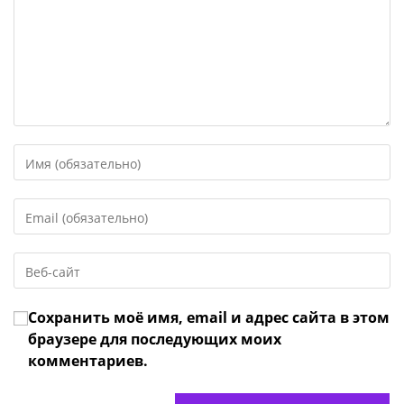
Введите
свое
имя
Введите
или
свой
имя
email-
пользователя,
Введите
адрес,
чтобы
URL
чтобы
прокомментировать
вашего
прокомментировать
Сохранить моё имя, email и адрес сайта в этом
веб-
сайта
браузере для последующих моих
(необязательно)
комментариев.