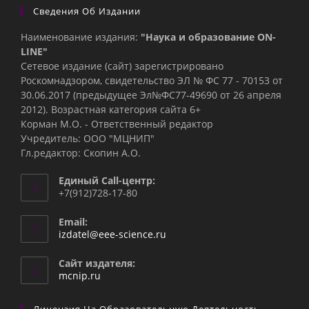
Сведения Об Издании
Наименование издания:
"Наука и образование ON-
LINE"
Сетевое издание (сайт) зарегистрировано
Роскомнадзором, свидетельство ЭЛ № ФС 77 - 70153 от
30.06.2017 (предыдущее Эл№ФC77-49690 от 26 апреля
2012). Возрастная категория сайта 6+
Корман М.О. - Ответственный редактор
Учредитель: ООО "МЦНИП"
Гл.редактор: Скопин А.О.
Единый Call-центр:
+7(912)728-17-80
Email:
Откроется
izdatel@eee-science.ru
в
вашем
Сайт издателя:
приложении
mcnip.ru