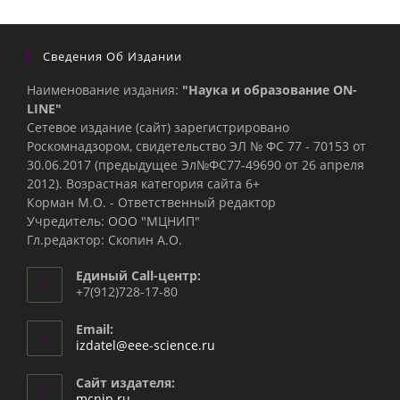
Сведения Об Издании
Наименование издания:
"Наука и образование ON-
LINE"
Сетевое издание (сайт) зарегистрировано
Роскомнадзором, свидетельство ЭЛ № ФС 77 - 70153 от
30.06.2017 (предыдущее Эл№ФC77-49690 от 26 апреля
2012). Возрастная категория сайта 6+
Корман М.О. - Ответственный редактор
Учредитель: ООО "МЦНИП"
Гл.редактор: Скопин А.О.
Единый Call-центр:
+7(912)728-17-80
Email:
Откроется
izdatel@eee-science.ru
в
вашем
Сайт издателя:
приложении
mcnip.ru