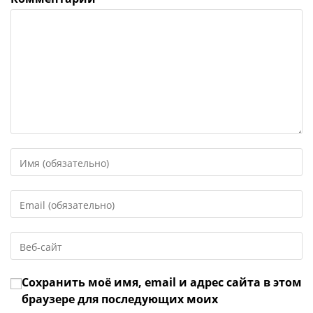
Введите
свое
имя
Введите
или
свой
имя
email-
пользователя,
Введите
адрес,
чтобы
URL
чтобы
прокомментировать
вашего
прокомментировать
Сохранить моё имя, email и адрес сайта в этом
веб-
сайта
браузере для последующих моих
(необязательно)