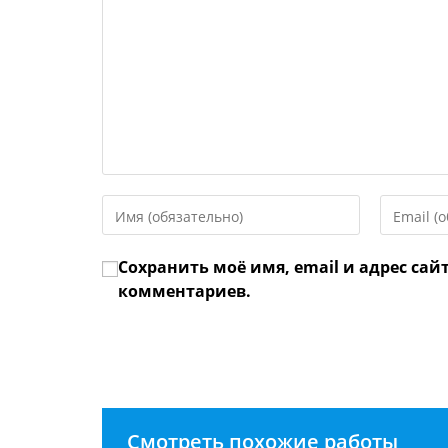
Введите
Введите
свое
свой
имя
email-
Сохранить моё имя, email и адрес сай
или
адрес,
имя
чтобы
комментариев.
пользователя,
прокомме
чтобы
прокомментировать
Смотреть похожие работы