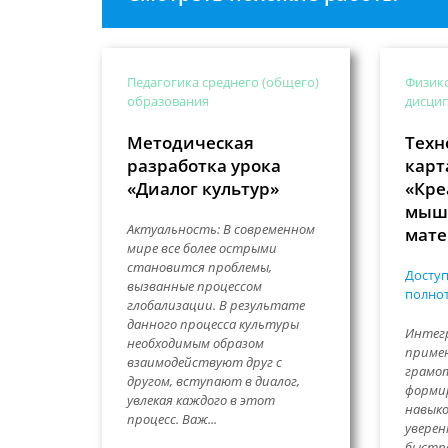
Педагогика среднего (общего)
Физик
образования
дисци
Методическая
Техн
разработка урока
карт
«Диалог культур»
«Кре
мышл
Актуальность: В современном
мате
мире все более острыми
становится проблемы,
Доступ
вызванные процессом
полнот
глобализации. В результате
данного процесса культуры
Интегр
необходимым образом
приме
взаимодействуют друг с
грамот
другом, вступают в диалог,
формир
увлекая каждого в этот
навыко
процесс. Важ...
уверен
быстр