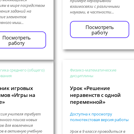
примере неразрывной
ям в мире посредством
взаимосвязи с различными
ения заданий на
науками, в частности...
тие элементов
вного мыш...
Посмотреть
работу
Посмотреть
работу
гика среднего (общего)
Физико-математические
ования
дисциплины
ник игровых
Урок «Решение
мов «Игры на
неравенств с одной
е»
переменной»
сия учителя требует
Доступна к просмотру
нного поиска новых
полнотекстовая версия работы
ов для вовлечения
ов в активную учебную
Урок в 9 классе проводиться в