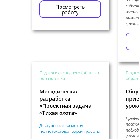
событи
Посмотреть
выполн
работу
разви
креати
Педагогика среднего (общего)
Педаго
образования
образ
Методическая
Сбор
разработка
прие
«Проектная задача
урок
«Тихая охота»
Профес
постоя
Доступна к просмотру
подход
полнотекстовая версия работы
ученик