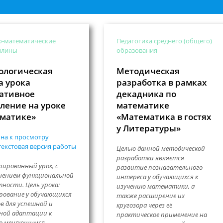
о-математические
Педагогика среднего (общего)
плины
образования
ологическая
Методическая
а урока
разработка в рамках
ативное
декадника по
ение на уроке
математике
матике»
«Математика в гостях
у Литературы»
на к просмотру
екстовая версия работы
Целью данной методической
разработки является
ированный урок, с
развитие познавательного
нением функциональной
интереса у обучающихся к
ности. Цель урока:
изучению математики, а
ование у обучающихся
также расширение их
в для успешной и
кругозора через её
ной адаптации к
практическое применение на
о меняющимся