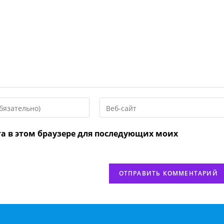
Введите
URL
вашего
та в этом браузере для последующих моих
веб-
сайта
нтировать
(необязательно)