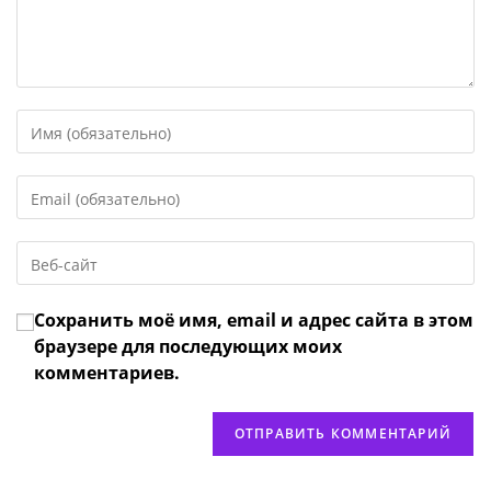
Введите
свое
имя
Введите
или
свой
имя
email-
пользователя,
Введите
адрес,
чтобы
URL
чтобы
прокомментировать
вашего
прокомментировать
Сохранить моё имя, email и адрес сайта в этом
веб-
сайта
браузере для последующих моих
(необязательно)
комментариев.