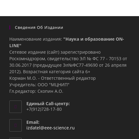
Сведения Об Издании
Наименование издания:
"Наука и образование ON-
LINE"
Сетевое издание (сайт) зарегистрировано
Роскомнадзором, свидетельство ЭЛ № ФС 77 - 70153 от
30.06.2017 (предыдущее Эл№ФC77-49690 от 26 апреля
2012). Возрастная категория сайта 6+
Корман М.О. - Ответственный редактор
Учредитель: ООО "МЦНИП"
Гл.редактор: Скопин А.О.
Единый Call-центр:
+7(912)728-17-80
Email:
Откроется
izdatel@eee-science.ru
в
вашем