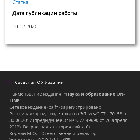
Статья
Дата публикации работы
10.12.2020
Сведения Об Издании
Наименование издания:
"Наука и образование ON-
LINE"
Сетевое издание (сайт) зарегистрировано
Роскомнадзором, свидетельство ЭЛ № ФС 77 - 70153 от
30.06.2017 (предыдущее Эл№ФC77-49690 от 26 апреля
2012). Возрастная категория сайта 6+
Корман М.О. - Ответственный редактор
Учредитель: ООО "МЦНИП"