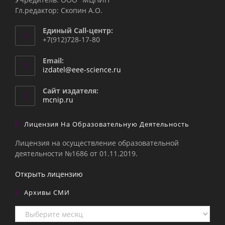
Гл.редактор: Скопин А.О.
Единый Call-центр:
+7(912)728-17-80
Email:
Откроется
izdatel@eee-science.ru
в
вашем
Сайт издателя:
приложении
mcnip.ru
Лицензия На Образовательную Деятельность
Лицензия на осуществление образовательной
деятельности №1686 от 01.11.2019.
Открыть лицензию
Архивы СМИ
Архивы
СМИ