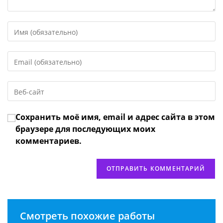
Введите
свое
имя
Введите
или
свой
имя
email-
пользователя,
Введите
адрес,
чтобы
URL
чтобы
прокомментировать
вашего
прокомментировать
Сохранить моё имя, email и адрес сайта в этом
веб-
сайта
браузере для последующих моих
(необязательно)
комментариев.
Смотреть похожие работы