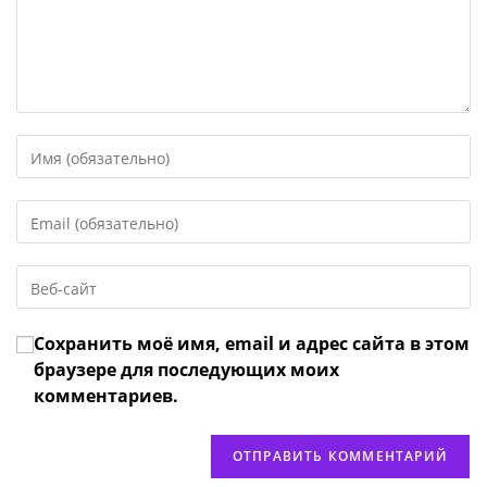
Введите
свое
имя
Введите
или
свой
имя
email-
пользователя,
Введите
адрес,
чтобы
URL
чтобы
прокомментировать
вашего
прокомментировать
Сохранить моё имя, email и адрес сайта в этом
веб-
сайта
браузере для последующих моих
(необязательно)
комментариев.