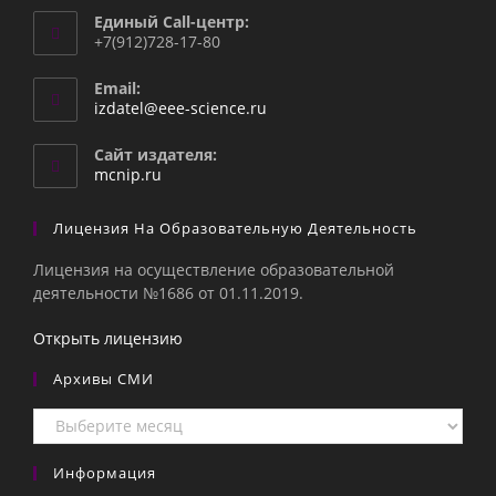
Единый Call-центр:
+7(912)728-17-80
Email:
Откроется
izdatel@eee-science.ru
в
вашем
Сайт издателя:
приложении
mcnip.ru
Лицензия На Образовательную Деятельность
Лицензия на осуществление образовательной
деятельности №1686 от 01.11.2019.
Открыть лицензию
Архивы СМИ
Архивы
СМИ
Информация