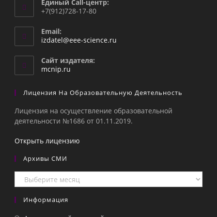
Единый Call-центр:
+7(912)728-17-80
Email:
Откроется
izdatel@eee-science.ru
в
вашем
Сайт издателя:
приложении
mcnip.ru
Лицензия На Образовательную Деятельность
Лицензия на осуществление образовательной
деятельности №1686 от 01.11.2019.
Открыть лицензию
Архивы СМИ
Архивы
СМИ
Информация