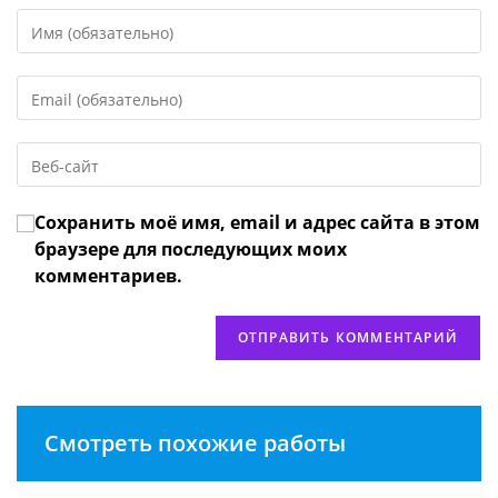
Введите
свое
имя
Введите
или
свой
имя
email-
пользователя,
Введите
адрес,
чтобы
URL
чтобы
прокомментировать
вашего
прокомментировать
Сохранить моё имя, email и адрес сайта в этом
веб-
сайта
браузере для последующих моих
(необязательно)
комментариев.
Смотреть похожие работы