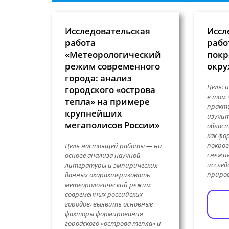
Исследовательская
Иссл
работа
рабо
«Метеорологический
покр
режим современного
окр
города: анализ
Цель: 
городского «острова
в том 
тепла» на примере
практи
крупнейших
изучит
мегаполисов России»
област
как фо
покров
Цель настоящей работы — на
снежин
основе анализа научной
исслед
литературы и эмпирических
природ
данных охарактеризовать
метеорологический режим
современных российских
городов, выявить основные
факторы формирования
городского «острова тепла» и