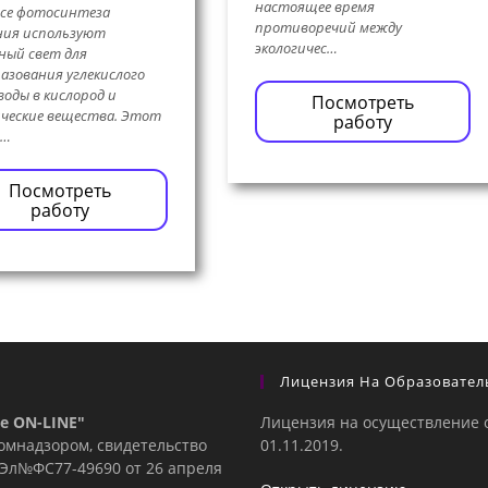
настоящее время
се фотосинтеза
противоречий между
ния используют
экологичес…
ный свет для
азования углекислого
 воды в кислород и
Посмотреть
ческие вещества. Этот
работу
с…
Посмотреть
работу
Лицензия На Образовател
е ON-LINE"
Лицензия на осуществление 
комнадзором, свидетельство
01.11.2019.
е Эл№ФC77-49690 от 26 апреля