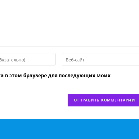
Введите
URL
вашего
та в этом браузере для последующих моих
веб-
сайта
нтировать
(необязательно)