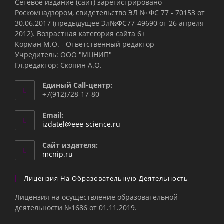
Сетевое издание (сайт) зарегистрировано
Роскомнадзором, свидетельство ЭЛ № ФС 77 - 70153 от
30.06.2017 (предыдущее Эл№ФC77-49690 от 26 апреля
2012). Возрастная категория сайта 6+
Корман М.О. - Ответственный редактор
Учредитель: ООО "МЦНИП"
Гл.редактор: Скопин А.О.
Единый Call-центр:
+7(912)728-17-80
Email:
Откроется
izdatel@eee-science.ru
в
вашем
Сайт издателя:
приложении
mcnip.ru
Лицензия На Образовательную Деятельность
Лицензия на осуществление образовательной
деятельности №1686 от 01.11.2019.