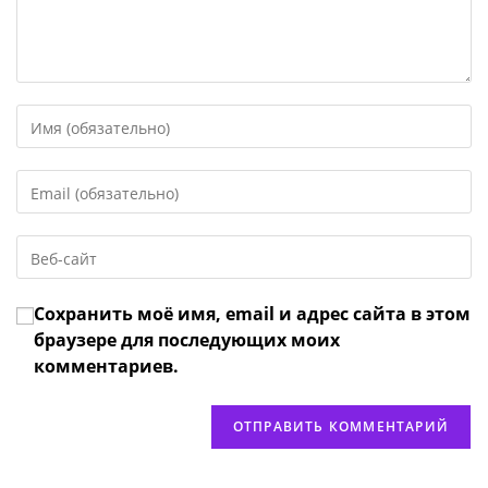
Введите
свое
имя
Введите
или
свой
имя
email-
пользователя,
Введите
адрес,
чтобы
URL
чтобы
прокомментировать
вашего
прокомментировать
Сохранить моё имя, email и адрес сайта в этом
веб-
сайта
браузере для последующих моих
(необязательно)
комментариев.