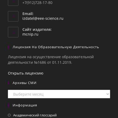
+7(912)728-17-80
Email:
Откроется
izdatel@eee-science.ru
в
вашем
Сайт издателя:
приложении
mcnip.ru
Лицензия На Образовательную Деятельность
Лицензия на осуществление образовательной
деятельности №1686 от 01.11.2019.
Открыть лицензию
Архивы СМИ
Архивы
СМИ
Информация
Академический глоссарий