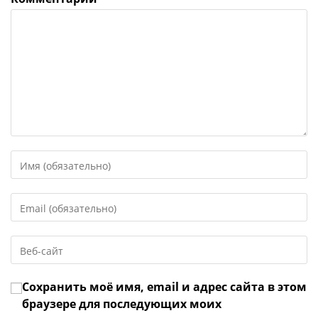
Введите
свое
имя
Введите
или
свой
имя
email-
пользователя,
Введите
адрес,
чтобы
URL
чтобы
прокомментировать
вашего
прокомментировать
Сохранить моё имя, email и адрес сайта в этом
веб-
сайта
браузере для последующих моих
(необязательно)