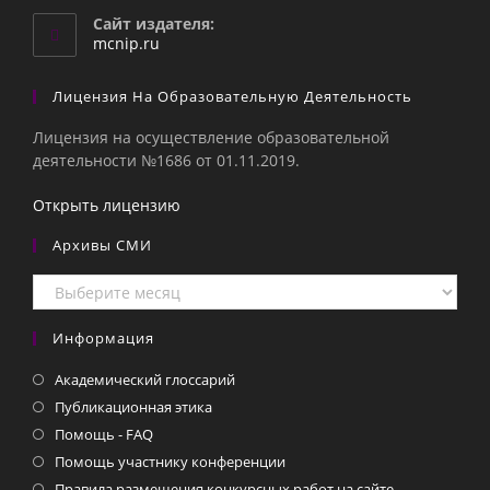
вашем
Сайт издателя:
приложении
mcnip.ru
Лицензия На Образовательную Деятельность
Лицензия на осуществление образовательной
деятельности №1686 от 01.11.2019.
Открыть лицензию
Архивы СМИ
Архивы
СМИ
Информация
Академический глоссарий
Публикационная этика
Помощь - FAQ
Помощь участнику конференции
Правила размещения конкурсных работ на сайте