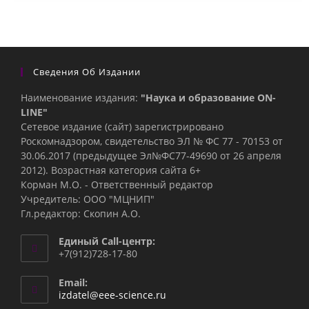
Сведения Об Издании
Наименование издания:
"Наука и образование ON-
LINE"
Сетевое издание (сайт) зарегистрировано
Роскомнадзором, свидетельство ЭЛ № ФС 77 - 70153 от
30.06.2017 (предыдущее Эл№ФC77-49690 от 26 апреля
2012). Возрастная категория сайта 6+
Корман М.О. - Ответственный редактор
Учредитель: ООО "МЦНИП"
Гл.редактор: Скопин А.О.
Единый Call-центр:
+7(912)728-17-80
Email:
Откроется
izdatel@eee-science.ru
в