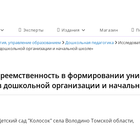
Эксперты
Издания
Магазин
П
огия, управление образованием
Дошкольная педагогика
Исследова
в дошкольной организации и начальной школе»
«Преемственность в формировании ун
в дошкольной организации и началь
етский сад "Колосок" села Володино Томской области,