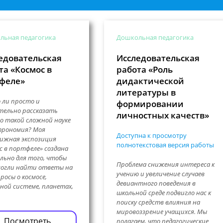
льная педагогика
Дошкольная педагогика
едовательская
Исследовательская
та «Космос в
работа «Роль
феле»
дидактической
литературы в
 ли просто и
формировании
тельно рассказать
личностных качеств»
о такой сложной науке
трономия? Моя
Доступна к просмотру
ижная экспозиция
полнотекстовая версия работы
с в портфеле» создана
льно для того, чтобы
Проблема снижения интереса к
могли найти ответы на
учению и увеличение случаев
просы о космосе,
девиантного поведения в
ной системе, планетах,
школьной среде подвигло нас к
поиску средств влияния на
мировоззрение учащихся. Мы
Посмотреть
полагаем, что педагогические