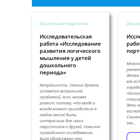
Дошкольная педагогика
Дошко
Исследовательская
Иссл
работа «Исследование
рабо
развития логического
порт
мышления у детей
Можно
дошкольного
увлека
периода»
детям 
как ас
Актуальность. Умение думать
передв
остается актуальной
«Космо
проблемой, если человек
специа
развит, потому, что везде и
дети 
всегда может пригодиться в
все во
любом месте быть
Солнеч
интересным для своих
зве...
сверстников и друзей. Новизна
проводимого исследования.
Было обнаружено что