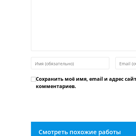
Введите
Введите
свое
свой
имя
email-
Сохранить моё имя, email и адрес сай
или
адрес,
имя
чтобы
комментариев.
пользователя,
прокомме
чтобы
прокомментировать
Смотреть похожие работы