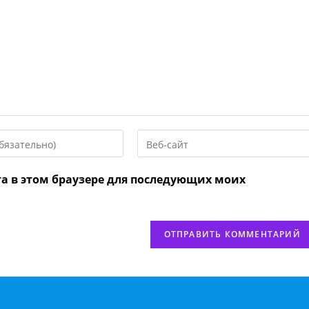
Введите
URL
вашего
та в этом браузере для последующих моих
веб-
сайта
нтировать
(необязательно)