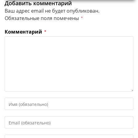
Добавить комментарий
Ваш адрес email не будет опубликован.
Обязательные поля помечены
*
Комментарий
*
Введите
свое
имя
Введите
или
свой
имя
email-
пользователя,
Введите