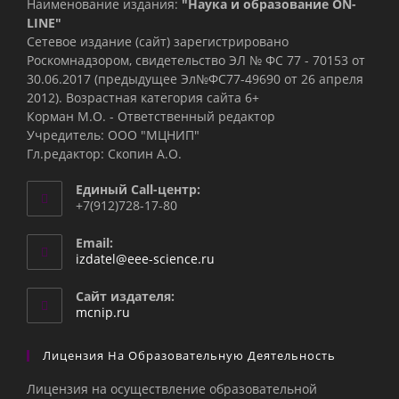
Наименование издания:
"Наука и образование ON-
LINE"
Сетевое издание (сайт) зарегистрировано
Роскомнадзором, свидетельство ЭЛ № ФС 77 - 70153 от
30.06.2017 (предыдущее Эл№ФC77-49690 от 26 апреля
2012). Возрастная категория сайта 6+
Корман М.О. - Ответственный редактор
Учредитель: ООО "МЦНИП"
Гл.редактор: Скопин А.О.
Единый Call-центр:
+7(912)728-17-80
Email:
Откроется
izdatel@eee-science.ru
в
вашем
Сайт издателя:
приложении
mcnip.ru
Лицензия На Образовательную Деятельность
Лицензия на осуществление образовательной