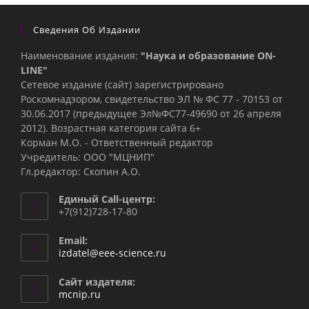
Сведения Об Издании
Наименование издания:
"Наука и образование ON-
LINE"
Сетевое издание (сайт) зарегистрировано
Роскомнадзором, свидетельство ЭЛ № ФС 77 - 70153 от
30.06.2017 (предыдущее Эл№ФC77-49690 от 26 апреля
2012). Возрастная категория сайта 6+
Корман М.О. - Ответственный редактор
Учредитель: ООО "МЦНИП"
Гл.редактор: Скопин А.О.
Единый Call-центр:
+7(912)728-17-80
Email:
Откроется
izdatel@eee-science.ru
в
вашем
Сайт издателя:
приложении
mcnip.ru