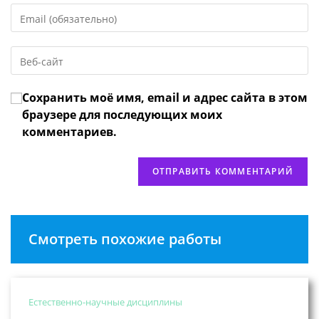
Введите
или
свой
имя
email-
пользователя,
Введите
адрес,
чтобы
URL
чтобы
прокомментировать
вашего
прокомментировать
Сохранить моё имя, email и адрес сайта в этом
веб-
сайта
браузере для последующих моих
(необязательно)
комментариев.
Смотреть похожие работы
Естественно-научные дисциплины