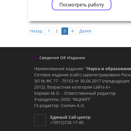
Посмотреть работу
Назад
1
2
3
4
Далее
Сведения Об Издании
Наименование издания:
"Наука и образовани
Сетевое издание (сайт) зарегистрировано Рос
ЭЛ № ФС 77 - 70153 от 30.06.2017 (предыдуще
2012). Возрастная категория сайта 6+
Корман М.О. - Ответственный редактор
Учредитель: ООО "МЦНИП"
Гл.редактор: Скопин А.О.
Единый Call-центр:
+7(912)728-17-80