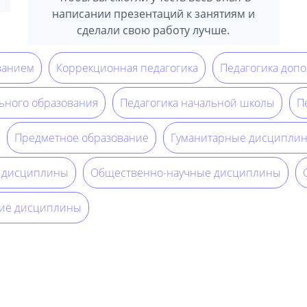
написании презентаций к занятиям и
сделали свою работу лучше.
ванием
Коррекционная педагогика
Педагогика доп
ьного образования
Педагогика начальной школы
П
Предметное образование
Гуманитарные дисципли
 дисциплины
Общественно-научные дисциплины
ие дисциплины