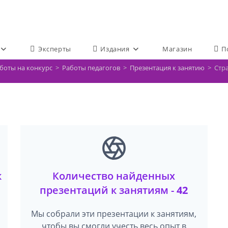
Эксперты
Издания
Магазин
П
боты на конкурс
>
Работы педагогов
>
Презентация к занятию
>
Стр
к
Количество найденных
презентаций к занятиям -
42
Мы собрали эти презентации к занятиям,
чтобы вы смогли учесть весь опыт в