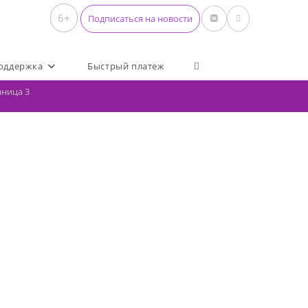
6+
Подписаться на новости
Переключить поиск по 
оддержка
Быстрый платеж
аница 3