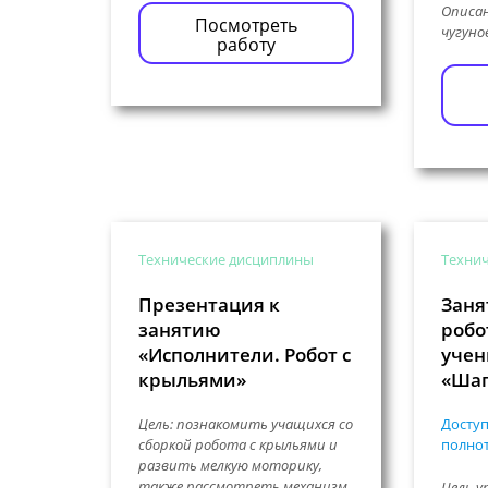
Описан
Посмотреть
чугунов
работу
Технические дисциплины
Техни
Презентация к
Заня
занятию
робо
«Исполнители. Робот с
учен
крыльями»
«Шаг
Цель: познакомить учащихся со
Доступ
сборкой робота с крыльями и
полнот
развить мелкую моторику,
также рассмотреть механизм
Цель у