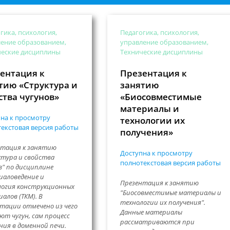
гика, психология,
Педагогика, психология,
ение образованием,
управление образованием,
ческие дисциплины
Технические дисциплины
ентация к
Презентация к
тию «Структура и
занятию
ства чугунов»
«Биосовместимые
материалы и
на к просмотру
технологии их
екстовая версия работы
получения»
нтация к занятию
Доступна к просмотру
тура и свойства
полнотекстовая версия работы
в" по дисциплине
аловедение и
Презентация к занятию
огия конструкционных
"Биосовместимые материалы и
алов (ТКМ). В
технологии их получения".
тации отмечено из чего
Данные материалы
ют чугун, сам процесс
рассматриваются при
ния в доменной печи.