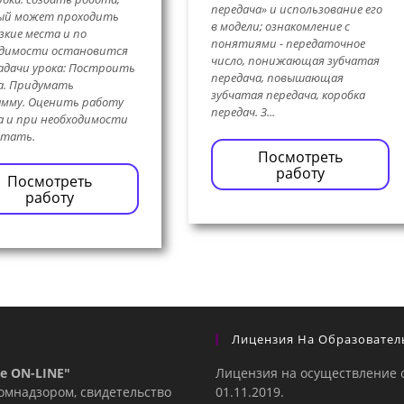
передача» и использование его
ый может проходить
в модели; ознакомление с
узкие места и по
понятиями - передаточное
одимости остановится
число, понижающая зубчатая
адачи урока: Построить
передача, повышающая
а. Придумать
зубчатая передача, коробка
мму. Оценить работу
передач. З...
 и при необходимости
отать.
Посмотреть
работу
Посмотреть
работу
Лицензия На Образовател
е ON-LINE"
Лицензия на осуществление 
комнадзором, свидетельство
01.11.2019.