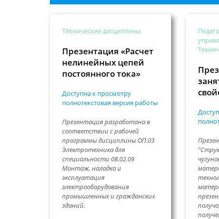
Технические дисциплины
Педаго
управл
Техни
Презентация «Расчет
нелинейных цепей
През
постоянного тока»
заня
свой
Доступна к просмотру
полнотекстовая версия работы
Доступ
полнот
Презентация разработана в
соответствии с рабочей
программы дисциплины ОП.03
Презе
Электротехника для
"Струк
специальности 08.02.09
чугуно
Монтаж, наладка и
матери
эксплуатация
технол
электрооборудования
матери
промышленных и гражданских
презен
зданий.
получа
получе