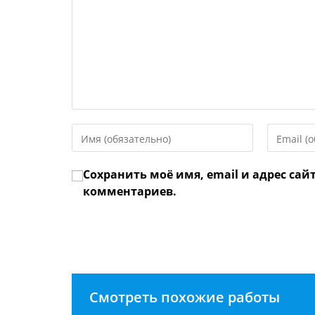
Введите
Введите
свое
свой
имя
email-
Сохранить моё имя, email и адрес сай
или
адрес,
имя
чтобы
комментариев.
пользователя,
прокомме
чтобы
прокомментировать
Смотреть похожие работы