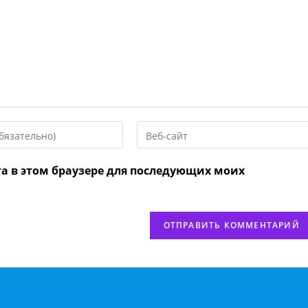
Введите
URL
вашего
та в этом браузере для последующих моих
веб-
сайта
нтировать
(необязательно)