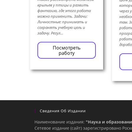
крыльев у птицы и развить
котор
фантазию, где этого робота
через 
можно применить. Задачи:
необх
Личностные: принимать и
там. З
сохранять учебную цель и
робот
задачу. Регул...
програ
робота
дораб
Посмотреть
работу
Сведения Об Издании
Наименование издания:
"Наука и образовани
Сетевое издание (сайт) зарегистрировано Рос