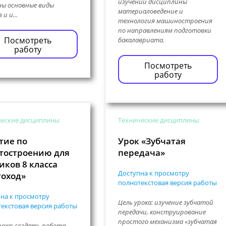
изучении дисциплины
ы основные виды
материаловедение и
 и и...
технология машиностроения
по направлениям подготовки
Посмотреть
бакалавриата.
работу
Посмотреть
работу
ческие дисциплины
Технические дисциплины
тие по
Урок «Зубчатая
тостроению для
передача»
иков 8 класса
Доступна к просмотру
оход»
полнотекстовая версия работы
на к просмотру
Цель урока: изучение зубчатой
екстовая версия работы
передачи, конструирование
простого механизма «зубчатая
рока: создать робота,