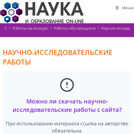
Перейти
Меню
к
содержимому
>
Работы на конкурс
>
Работы обучающихся
>
Научно-исследов
НАУЧНО-ИССЛЕДОВАТЕЛЬСКИЕ
РАБОТЫ
Можно ли скачать научно-
исследовательские работы с сайта?
При использовании материала ссылка на авторство
обязательна.