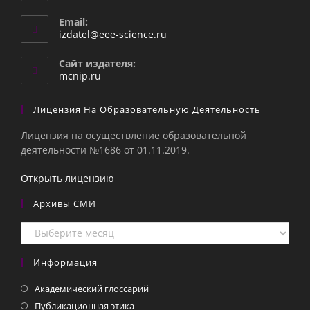
Email:
Откроется
izdatel@eee-science.ru
в
вашем
Сайт издателя:
приложении
mcnip.ru
Лицензия На Образовательную Деятельность
Лицензия на осуществление образовательной
деятельности №1686 от 01.11.2019.
Открыть лицензию
Архивы СМИ
Архивы
СМИ
Информация
Академический глоссарий
Публикационная этика