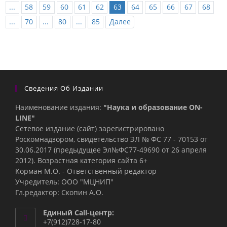
...
58
59
60
61
62
63
64
65
66
67
68
...
70
...
80
...
85
Далее
Сведения Об Издании
Наименование издания:
"Наука и образование ON-
LINE"
Сетевое издание (сайт) зарегистрировано
Роскомнадзором, свидетельство ЭЛ № ФС 77 - 70153 от
30.06.2017 (предыдущее Эл№ФC77-49690 от 26 апреля
2012). Возрастная категория сайта 6+
Корман М.О. - Ответственный редактор
Учредитель: ООО "МЦНИП"
Гл.редактор: Скопин А.О.
Единый Call-центр:
+7(912)728-17-80