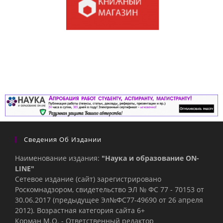
Сведения Об Издании
Наименование издания:
"Наука и образование ON-
LINE"
Сетевое издание (сайт) зарегистрировано
Роскомнадзором, свидетельство ЭЛ № ФС 77 - 70153 от
30.06.2017 (предыдущее Эл№ФC77-49690 от 26 апреля
2012). Возрастная категория сайта 6+
Корман М.О. - Ответственный редактор