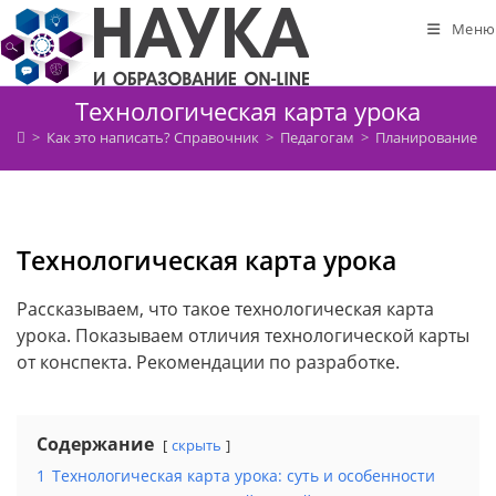
Перейти
Меню
к
содержимому
Технологическая карта урока
>
Как это написать? Справочник
>
Педагогам
>
Планирование и 
Технологическая карта урока
Рассказываем, что такое технологическая карта
урока. Показываем отличия технологической карты
от конспекта. Рекомендации по разработке.
Содержание
скрыть
1
Технологическая карта урока: суть и особенности