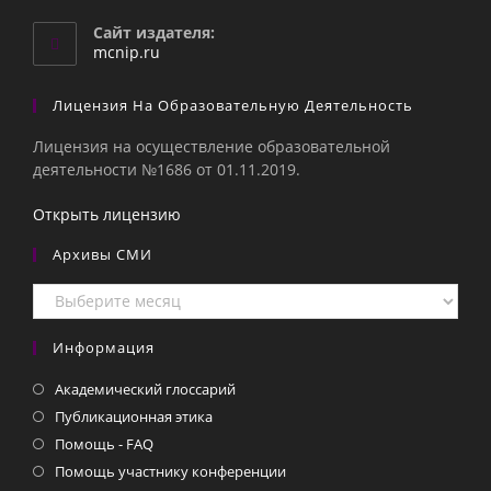
в
вашем
Сайт издателя:
приложении
mcnip.ru
Лицензия На Образовательную Деятельность
Лицензия на осуществление образовательной
деятельности №1686 от 01.11.2019.
Открыть лицензию
Архивы СМИ
Архивы
СМИ
Информация
Академический глоссарий
Публикационная этика
Помощь - FAQ
Помощь участнику конференции