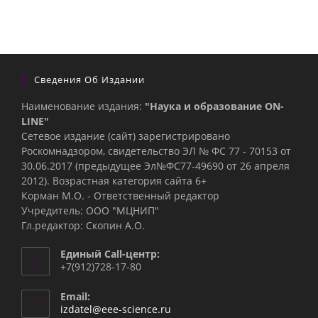
Сведения Об Издании
Наименование издания:
"Наука и образование ON-
LINE"
Сетевое издание (сайт) зарегистрировано
Роскомнадзором, свидетельство ЭЛ № ФС 77 - 70153 от
30.06.2017 (предыдущее Эл№ФC77-49690 от 26 апреля
2012). Возрастная категория сайта 6+
Корман М.О. - Ответственный редактор
Учредитель: ООО "МЦНИП"
Гл.редактор: Скопин А.О.
Единый Call-центр:
+7(912)728-17-80
Email:
Откроется
izdatel@eee-science.ru