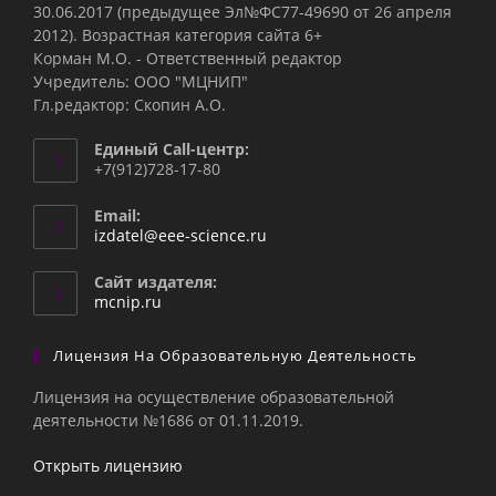
30.06.2017 (предыдущее Эл№ФC77-49690 от 26 апреля
2012). Возрастная категория сайта 6+
Корман М.О. - Ответственный редактор
Учредитель: ООО "МЦНИП"
Гл.редактор: Скопин А.О.
Единый Call-центр:
+7(912)728-17-80
Email:
Откроется
izdatel@eee-science.ru
в
вашем
Сайт издателя:
приложении
mcnip.ru
Лицензия На Образовательную Деятельность
Лицензия на осуществление образовательной
деятельности №1686 от 01.11.2019.
Открыть лицензию