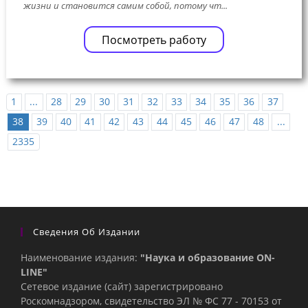
жизни и становится самим собой, потому чт...
Посмотреть работу
1
...
28
29
30
31
32
33
34
35
36
37
38
39
40
41
42
43
44
45
46
47
48
...
2335
Сведения Об Издании
Наименование издания:
"Наука и образование ON-
LINE"
Сетевое издание (сайт) зарегистрировано
Роскомнадзором, свидетельство ЭЛ № ФС 77 - 70153 от