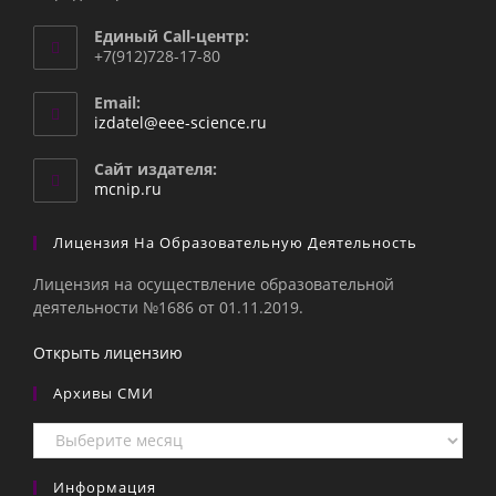
Единый Call-центр:
+7(912)728-17-80
Email:
Откроется
izdatel@eee-science.ru
в
вашем
Сайт издателя:
приложении
mcnip.ru
Лицензия На Образовательную Деятельность
Лицензия на осуществление образовательной
деятельности №1686 от 01.11.2019.
Открыть лицензию
Архивы СМИ
Архивы
СМИ
Информация