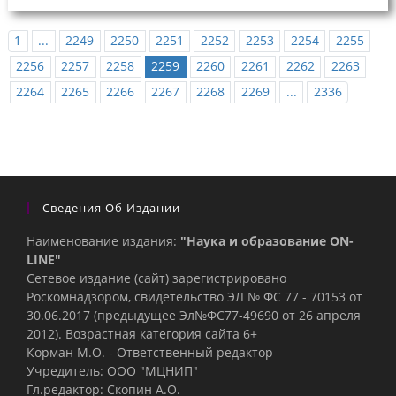
1
...
2249
2250
2251
2252
2253
2254
2255
2256
2257
2258
2259
2260
2261
2262
2263
2264
2265
2266
2267
2268
2269
...
2336
Сведения Об Издании
Наименование издания:
"Наука и образование ON-
LINE"
Сетевое издание (сайт) зарегистрировано
Роскомнадзором, свидетельство ЭЛ № ФС 77 - 70153 от
30.06.2017 (предыдущее Эл№ФC77-49690 от 26 апреля
2012). Возрастная категория сайта 6+
Корман М.О. - Ответственный редактор
Учредитель: ООО "МЦНИП"
Гл.редактор: Скопин А.О.