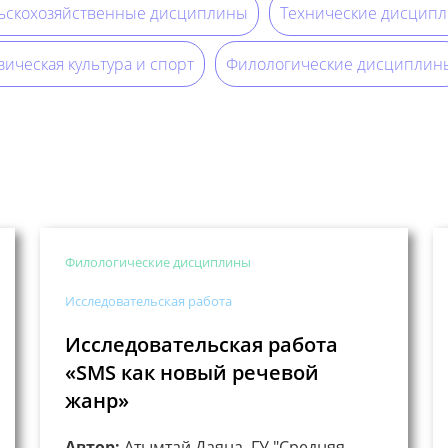
ьскохозяйственные дисциплины
Технические дисцип
ическая культура и спорт
Филологические дисциплин
Филологические дисциплины
Исследовательская работа
Исследовательская работа
«SMS как новый речевой
жанр»
Автор:
Атымтай Даяна, ГУ "Средняя