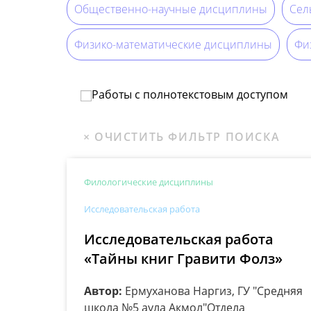
Общественно-научные дисциплины
Сел
Физико-математические дисциплины
Физ
Работы с полнотекстовым доступом
Филологические дисциплины
Исследовательская работа
Исследовательская работа
«Тайны книг Гравити Фолз»
Автор:
Ермуханова Наргиз, ГУ "Средняя
школа №5 аула Акмол"Отдела