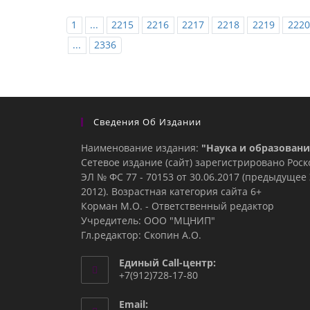
1
...
2215
2216
2217
2218
2219
2220
...
2336
Сведения Об Издании
Наименование издания:
"Наука и образовани
Сетевое издание (сайт) зарегистрировано Рос
ЭЛ № ФС 77 - 70153 от 30.06.2017 (предыдуще
2012). Возрастная категория сайта 6+
Корман М.О. - Ответственный редактор
Учредитель: ООО "МЦНИП"
Гл.редактор: Скопин А.О.
Единый Call-центр:
+7(912)728-17-80
Email: