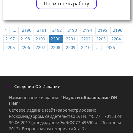
Посмотреть работу
1
...
2190
2191
2192
2193
2194
2195
2196
2197
2198
2199
2200
2201
2202
2203
2204
2205
2206
2207
2208
2209
2210
...
2336
Сведения Об Издании
Наименование издания:
"Наука и образование ON-
LINE"
Сетевое издание (сайт) зарегистрировано
Роскомнадзором, свидетельство ЭЛ № ФС 77 - 70153 от
30.06.2017 (предыдущее Эл№ФC77-49690 от 26 апреля
2012). Возрастная категория сайта 6+