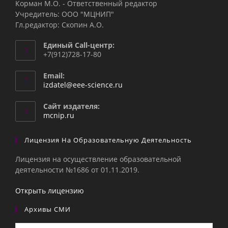
Корман М.О. - Ответственный редактор
Учредитель: ООО "МЦНИП"
Гл.редактор: Скопин А.О.
Единый Call-центр:
+7(912)728-17-80
Email:
Откроется
izdatel@eee-science.ru
в
вашем
Сайт издателя:
приложении
mcnip.ru
Лицензия На Образовательную Деятельность
Лицензия на осуществление образовательной
деятельности №1686 от 01.11.2019.
Открыть лицензию
Архивы СМИ
Архивы