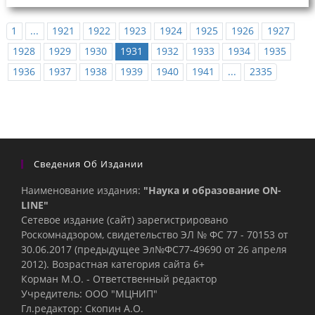
1
...
1921
1922
1923
1924
1925
1926
1927
1928
1929
1930
1931
1932
1933
1934
1935
1936
1937
1938
1939
1940
1941
...
2335
Сведения Об Издании
Наименование издания:
"Наука и образование ON-
LINE"
Сетевое издание (сайт) зарегистрировано
Роскомнадзором, свидетельство ЭЛ № ФС 77 - 70153 от
30.06.2017 (предыдущее Эл№ФC77-49690 от 26 апреля
2012). Возрастная категория сайта 6+
Корман М.О. - Ответственный редактор
Учредитель: ООО "МЦНИП"
Гл.редактор: Скопин А.О.