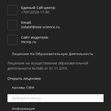
Единый Call-центр:
+7(912)728-17-80
Email:
Откроется
izdatel@eee-science.ru
в
вашем
Сайт издателя:
приложении
mcnip.ru
Лицензия На Образовательную Деятельность
Лицензия на осуществление образовательной
деятельности №1686 от 01.11.2019.
Открыть лицензию
Архивы СМИ
Архивы
СМИ
Информация