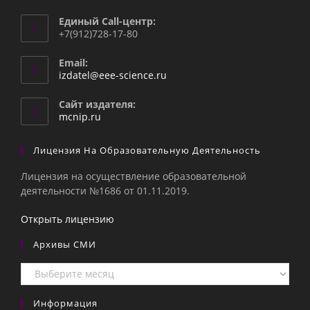
Единый Call-центр:
+7(912)728-17-80
Email:
Откроется
izdatel@eee-science.ru
в
вашем
Сайт издателя:
приложении
mcnip.ru
Лицензия На Образовательную Деятельность
Лицензия на осуществление образовательной
деятельности №1686 от 01.11.2019.
Открыть лицензию
Архивы СМИ
Архивы
СМИ
Информация