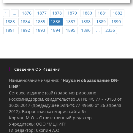
1
...
1876
1877
1878
1879
1880
1881
1882
1883
1884
1885
1886
1887
1888
1889
1890
1891
1892
1893
1894
1895
1896
...
2336
Сведения Об Издании
Наименование издания:
"Наука и образование ON-
LINE"
Сетевое издание (сайт) зарегистрировано
Роскомнадзором, свидетельство ЭЛ № ФС 77 - 70153 от
30.06.2017 (предыдущее Эл№ФC77-49690 от 26 апреля
2012). Возрастная категория сайта 6+
Корман М.О. - Ответственный редактор
Учредитель: ООО "МЦНИП"
Гл.редактор: Скопин А.О.