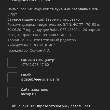
Наименование издания:
"Наука и образование ON-
LINE"
Сетевое издание (сайт) зарегистрировано
Роскомнадзором, свидетельство ЭЛ № ФС 77 - 70153 от
30.06.2017 (предыдущее Эл№ФC77-49690 от 26 апреля
2012). Возрастная категория сайта 6+
Корман М.О. - Ответственный редактор
Учредитель: ООО "МЦНИП"
Гл.редактор: Скопин А.О.
Единый Call-центр:
+7(912)728-17-80
Email:
Откроется
izdatel@eee-science.ru
в
вашем
Сайт издателя:
приложении
mcnip.ru
Лицензия На Образовательную Деятельность