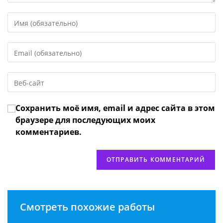
Введите
свое
имя
Введите
или
свой
имя
email-
пользователя,
Введите
адрес,
чтобы
URL
чтобы
прокомментировать
вашего
прокомментировать
Сохранить моё имя, email и адрес сайта в этом
веб-
сайта
браузере для последующих моих
(необязательно)
комментариев.
Смотреть похожие работы