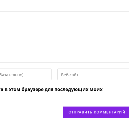
Введите
URL
вашего
та в этом браузере для последующих моих
веб-
сайта
нтировать
(необязательно)