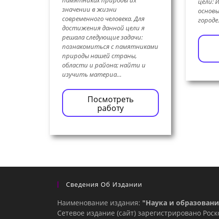
памятниках природы их
цели: 
значении в жизни
основы
современного человека. Для
городе
достижения данной цели я
решала следующие задачи:
познакомиться с памятниками
природы нашей страны,
области и района; найти и
изучить материа…
Посмотреть
работу
Сведения Об Издании
Наименование издания:
"Наука и образовани
Сетевое издание (сайт) зарегистрировано Рос