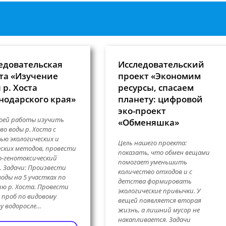
едовательская
Исследовательский
та «Изучение
проект «Экономим
 р. Хоста
ресурсы, спасаем
нодарского края»
планету: цифровой
эко-проект
оей работы изучить
«Обменяшка»
во воды р. Хоста с
ю экологических и
Цель нашего проекта:
ских методов, провести
показать, что обмен вещами
о-генотоксический
помогает уменьшить
. Задачи: Произвести
количество отходов и с
воды на 5 участках по
детства формировать
ю р. Хоста. Провести
экологические привычки. У
 проб по видовому
вещей появляется вторая
у водоросле…
жизнь, а лишний мусор не
накапливается. Задачи