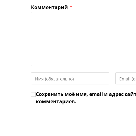
Комментарий
*
Введите
Введите
свое
свой
имя
email-
Сохранить моё имя, email и адрес сай
или
адрес,
имя
чтобы
комментариев.
пользователя,
прокомме
чтобы
прокомментировать