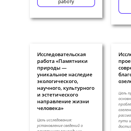
работу
Исследовательская
Иссл
работа «Памятники
прое
природы —
совр
уникальное наследие
благ
экологического,
озел
научного, культурного
Цель п
и эстетического
основн
направление жизни
пробле
человека»
озелен
рассм
Цель исследования:
пути и
установление сведений о
дости