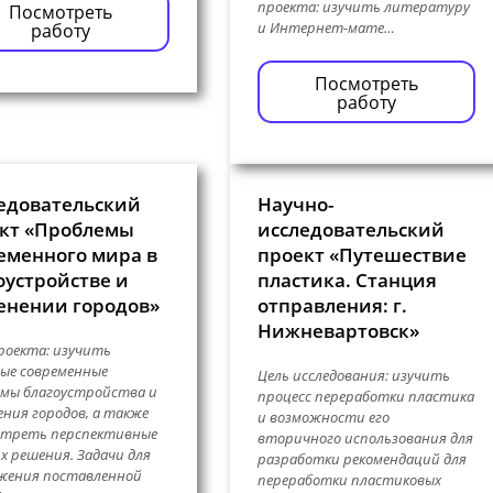
проекта: изучить литературу
Посмотреть
и Интернет-мате…
работу
Посмотреть
работу
едовательский
Научно-
кт «Проблемы
исследовательский
еменного мира в
проект «Путешествие
оустройстве и
пластика. Станция
енении городов»
отправления: г.
Нижневартовск»
роекта: изучить
ые современные
Цель исследования: изучить
мы благоустройства и
процесс переработки пластика
ения городов, а также
и возможности его
отреть перспективные
вторичного использования для
х решения. Задачи для
разработки рекомендаций для
жения поставленной
переработки пластиковых