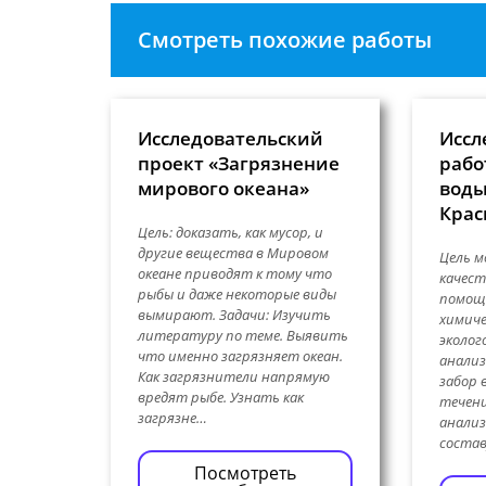
Смотреть похожие работы
Исследовательский
Иссл
проект «Загрязнение
рабо
мирового океана»
воды
Крас
Цель: доказать, как мусор, и
другие вещества в Мировом
Цель м
океане приводят к тому что
качест
рыбы и даже некоторые виды
помощь
вымирают. Задачи: Изучить
химиче
литературу по теме. Выявить
эколог
что именно загрязняет океан.
анализ
Как загрязнители напрямую
забор 
вредят рыбе. Узнать как
течени
загрязне…
анализ
состав
Посмотреть