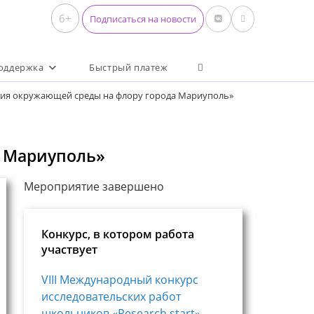
6+
Подписаться на новости
Переключить поиск по 
оддержка
Быстрый платеж
ния окружающей среды на флору города Мариуполь»
а Мариуполь»
Мероприятие завершено
Конкурс, в котором работа
участвует
VIII Международный конкурс
исследовательских работ
школьников «Research start»