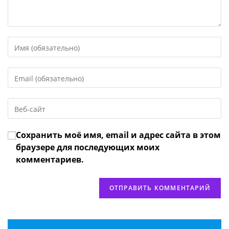
Введите
свое
имя
Введите
или
свой
имя
email-
пользователя,
Введите
адрес,
чтобы
URL
чтобы
прокомментировать
вашего
прокомментировать
Сохранить моё имя, email и адрес сайта в этом
веб-
сайта
браузере для последующих моих
(необязательно)
комментариев.