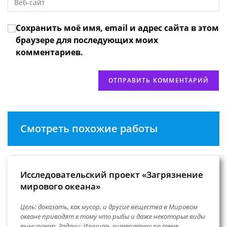
URL
чтобы
прокомментировать
вашего
прокомментировать
Сохранить моё имя, email и адрес сайта в этом
веб-
сайта
браузере для последующих моих
(необязательно)
комментариев.
Смотреть похожие работы
Исследовательский проект «Загрязнение
мирового океана»
Цель: доказать, как мусор, и другие вещества в Мировом
океане приводят к тому что рыбы и даже некоторые виды
вымирают. Задачи: Изучить литературу по теме.