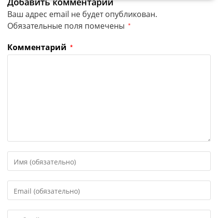
Добавить комментарий
Ваш адрес email не будет опубликован.
Обязательные поля помечены
*
Комментарий
*
Введите
свое
имя
Введите
или
свой
имя
email-
пользователя,
Введите
адрес,
чтобы