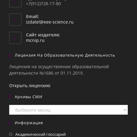
+7(912)728-17-80
Email:
Откроется
izdatel@eee-science.ru
в
вашем
Сайт издателя:
приложении
mcnip.ru
Лицензия На Образовательную Деятельность
Лицензия на осуществление образовательной
деятельности №1686 от 01.11.2019.
Открыть лицензию
Архивы СМИ
Архивы
СМИ
Информация
Академический глоссарий