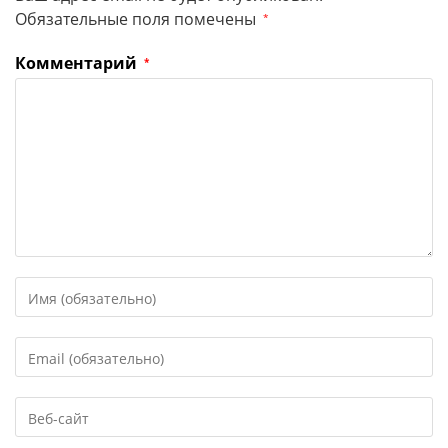
Обязательные поля помечены
*
Комментарий
*
Введите
свое
имя
Введите
или
свой
имя
email-
пользователя,
Введите
адрес,
чтобы
URL
чтобы
прокомментировать