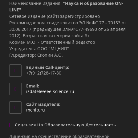
Наименование издания:
"Наука и образование ON-
LINE"
Сетевое издание (сайт) зарегистрировано
Роскомнадзором, свидетельство ЭЛ № ФС 77 - 70153 от
30.06.2017 (предыдущее Эл№ФC77-49690 от 26 апреля
2012). Возрастная категория сайта 6+
Корман М.О. - Ответственный редактор
Учредитель: ООО "МЦНИП"
Гл.редактор: Скопин А.О.
Единый Call-центр:
+7(912)728-17-80
Email:
Откроется
izdatel@eee-science.ru
в
вашем
Сайт издателя:
приложении
mcnip.ru
Лицензия На Образовательную Деятельность
Лицензия на осуществление образовательной