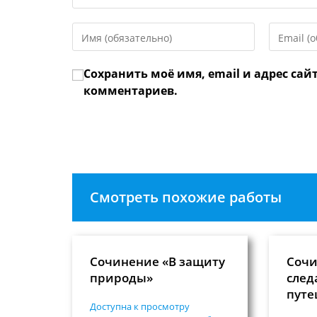
Введите
Введите
свое
свой
имя
email-
Сохранить моё имя, email и адрес сай
или
адрес,
имя
чтобы
комментариев.
пользователя,
прокомме
чтобы
прокомментировать
Смотреть похожие работы
Сочинение «В защиту
Сочи
природы»
след
путе
Доступна к просмотру