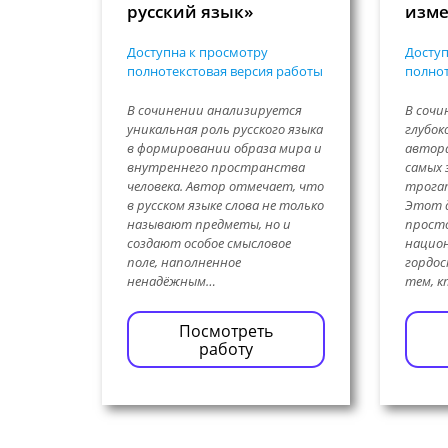
русский язык»
изме
Доступна к просмотру
Доступ
полнотекстовая версия работы
полнот
В сочинении анализируется
В сочи
уникальная роль русского языка
глубок
в формировании образа мира и
автора
внутреннего пространства
самых 
человека. Автор отмечает, что
трогат
в русском языке слова не только
Этот д
называют предметы, но и
просто
создают особое смысловое
нацио
поле, наполненное
гордос
ненадёжным…
тем, к
Посмотреть
работу