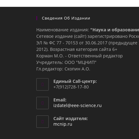
Сведения Об Издании
Наименование издания:
"Наука и образовани
Сетевое издание (сайт) зарегистрировано Рос
ЭЛ № ФС 77 - 70153 от 30.06.2017 (предыдуще
2012). Возрастная категория сайта 6+
Корман М.О. - Ответственный редактор
Учредитель: ООО "МЦНИП"
Гл.редактор: Скопин А.О.
Единый Call-центр:
+7(912)728-17-80
Email:
Откроется
izdatel@eee-science.ru
в
вашем
Сайт издателя:
приложении
mcnip.ru