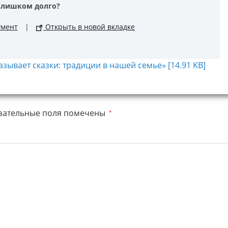
Слишком долго?
умент
|
Открыть в новой вкладке
ывает сказки: традиции в нашей семье» [14.91 KB]
зательные поля помечены
*