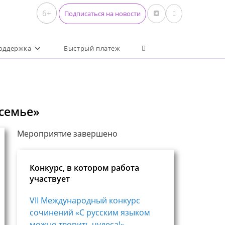
6+
Подписаться на новости
Переключить поиск по 
оддержка
Быстрый платеж
 семье»
Мероприятие завершено
Конкурс, в котором работа
участвует
VII Международный конкурс
сочинений «С русским языком
можно творить чудеса!»