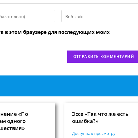
Введите
URL
вашего
та в этом браузере для последующих моих
веб-
сайта
нтировать
(необязательно)
нение «По
Эссе «Так что же есть
ам одного
ошибка?»
шествия»
Доступна к просмотру