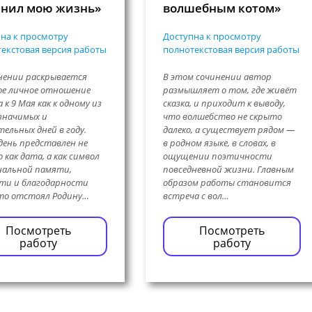
нил мою жизнь»
волшебным котом»
на к просмотру
Доступна к просмотру
екстовая версия работы
полнотекстовая версия работы
нении раскрывается
В этом сочинении автор
ое личное отношение
размышляет о том, где живёт
 к 9 Мая как к одному из
сказка, и приходит к выводу,
значимых и
что волшебство не скрыто
ельных дней в году.
далеко, а существует рядом —
ень представлен не
в родном языке, в словах, в
 как дата, а как символ
ощущении поэтичности
нальной памяти,
повседневной жизни. Главным
ти и благодарности
образом работы становится
то отстоял Родину…
встреча с вол…
Посмотреть
Посмотреть
работу
работу