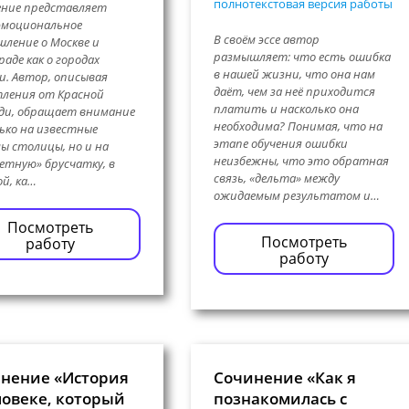
полнотекстовая версия работы
ение представляет
эмоциональное
В своём эссе автор
ление о Москве и
размышляет: что есть ошибка
раде как о городах
в нашей жизни, что она нам
. Автор, описывая
даёт, чем за неё приходится
ления от Красной
платить и насколько она
ди, обращает внимание
необходима? Понимая, что на
ько на известные
этапе обучения ошибки
ы столицы, но и на
неизбежны, что это обратная
етную» брусчатку, в
связь, «дельта» между
й, ка…
ожидаемым результатом и…
Посмотреть
Посмотреть
работу
работу
нение «История
Сочинение «Как я
ловеке, который
познакомилась с