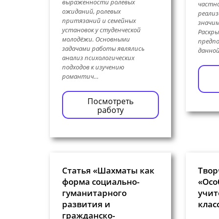
выраженности ролевых
частно
ожиданий, ролевых
реализ
притязаний и семейных
значим
установок у студенческой
Раскр
молодёжи. Основными
предпо
задачами работы являлись
данно
анализ психологических
подходов к изучению
романтич…
Посмотреть
работу
Статья «Шахматы как
Твор
форма социально-
«Осо
гуманитарного
учит
развития и
клас
гражданско-