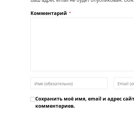
Ваш адрес email не будет опубликован.
Обя
Комментарий
*
Введите
Введите
свое
свой
имя
email-
Сохранить моё имя, email и адрес сай
или
адрес,
имя
чтобы
комментариев.
пользователя,
прокомме
чтобы
прокомментировать