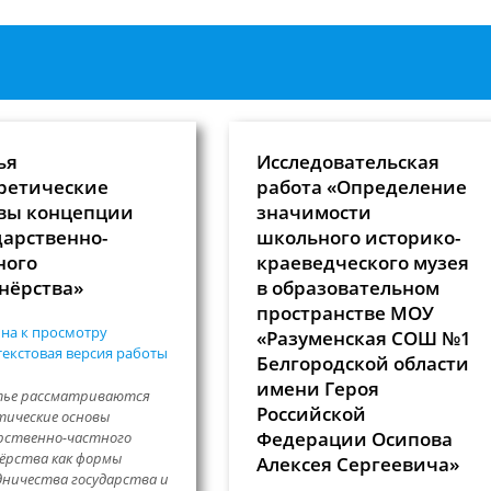
ья
Исследовательская
ретические
работа «Определение
вы концепции
значимости
дарственно-
школьного историко-
ного
краеведческого музея
нёрства»
в образовательном
пространстве МОУ
на к просмотру
«Разуменская СОШ №1
екстовая версия работы
Белгородской области
имени Героя
тье рассматриваются
Российской
ические основы
Федерации Осипова
рственно-частного
ёрства как формы
Алексея Сергеевича»
ничества государства и