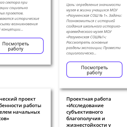
го сектора при
Цель: определение значимости
ации социально
музея в жизни учащихся МОУ
ых проектов.
«Разуменская СОШ № 1». Задачи:
ываются исторические
Познакомиться с историей
сылки возникновения
создания школьного историко-
й концепции…
краеведческого музея МОУ
«Разуменская СОШ№1»;
Рассмотреть основные
Посмотреть
разделы экспозиции; Провести
работу
социологическо…
Посмотреть
работу
ческий проект
Проектная работа
бенности работы
«Исследование
елем начальных
субъективного
сов»
благополучия и
жизнестойкости у