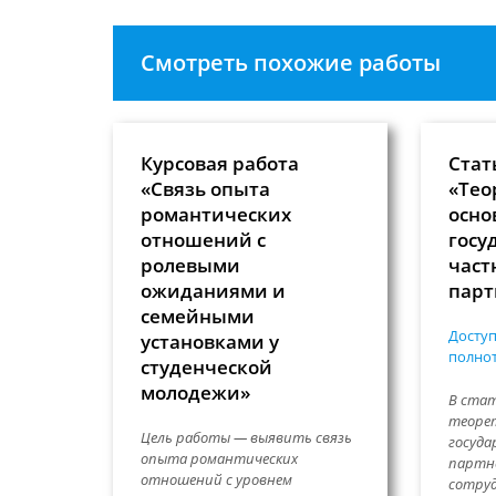
Смотреть похожие работы
Курсовая работа
Стат
«Связь опыта
«Тео
романтических
осно
отношений с
госу
ролевыми
част
ожиданиями и
парт
семейными
Доступ
установками у
полнот
студенческой
молодежи»
В ста
теорет
Цель работы — выявить связь
госуда
опыта романтических
партн
отношений с уровнем
сотруд