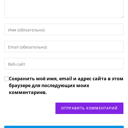
Введите
свое
имя
Введите
или
свой
имя
email-
пользователя,
Введите
адрес,
чтобы
URL
чтобы
прокомментировать
вашего
прокомментировать
Сохранить моё имя, email и адрес сайта в этом
веб-
сайта
браузере для последующих моих
(необязательно)
комментариев.