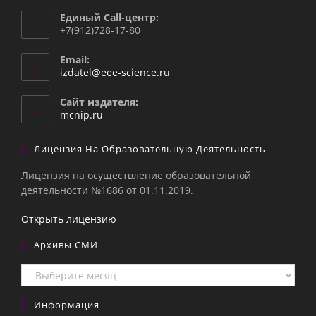
Единый Call-центр:
+7(912)728-17-80
Email:
Откроется
izdatel@eee-science.ru
в
вашем
Сайт издателя:
приложении
mcnip.ru
Лицензия На Образовательную Деятельность
Лицензия на осуществление образовательной
деятельности №1686 от 01.11.2019.
Открыть лицензию
Архивы СМИ
Архивы
СМИ
Информация