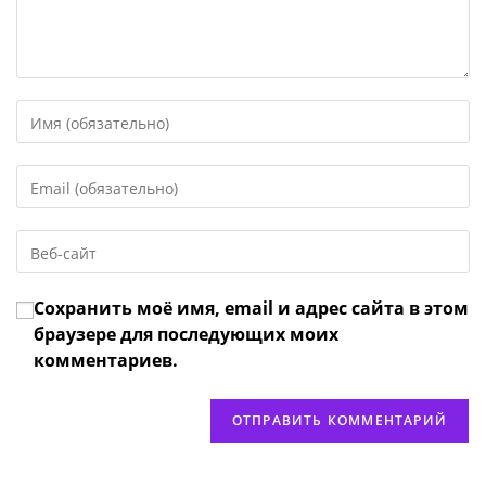
Введите
свое
имя
Введите
или
свой
имя
email-
пользователя,
Введите
адрес,
чтобы
URL
чтобы
прокомментировать
вашего
прокомментировать
Сохранить моё имя, email и адрес сайта в этом
веб-
сайта
браузере для последующих моих
(необязательно)
комментариев.