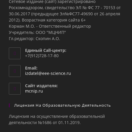
Сетевое издание (сайт) зарегистрировано
Роскомнадзором, свидетельство ЭЛ № ФС 77 - 70153 от
30.06.2017 (предыдущее Эл№ФC77-49690 от 26 апреля
2012). Возрастная категория сайта 6+
Корман М.О. - Ответственный редактор
Учредитель: ООО "МЦНИП"
Гл.редактор: Скопин А.О.
Единый Call-центр:
+7(912)728-17-80
Email:
Откроется
izdatel@eee-science.ru
в
вашем
Сайт издателя:
приложении
mcnip.ru
Лицензия На Образовательную Деятельность
Лицензия на осуществление образовательной
деятельности №1686 от 01.11.2019.