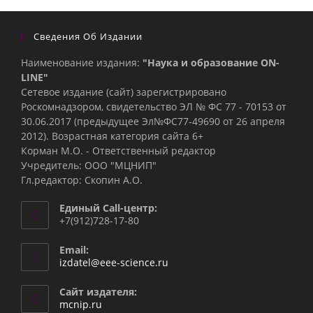
Сведения Об Издании
Наименование издания:
"Наука и образование ON-
LINE"
Сетевое издание (сайт) зарегистрировано
Роскомнадзором, свидетельство ЭЛ № ФС 77 - 70153 от
30.06.2017 (предыдущее Эл№ФC77-49690 от 26 апреля
2012). Возрастная категория сайта 6+
Корман М.О. - Ответственный редактор
Учредитель: ООО "МЦНИП"
Гл.редактор: Скопин А.О.
Единый Call-центр:
+7(912)728-17-80
Email:
Откроется
izdatel@eee-science.ru
в
вашем
Сайт издателя:
приложении
mcnip.ru