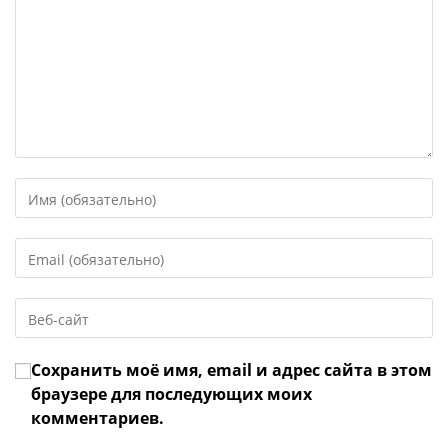
Введите
свое
имя
Введите
или
свой
имя
email-
пользователя,
Введите
адрес,
чтобы
URL
чтобы
прокомментировать
вашего
прокомментировать
Сохранить моё имя, email и адрес сайта в этом
веб-
сайта
браузере для последующих моих
(необязательно)
комментариев.