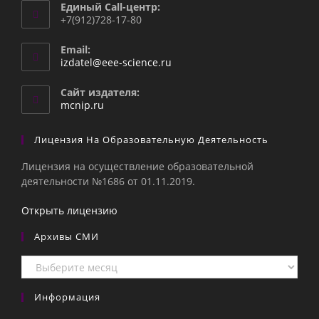
Единый Call-центр:
+7(912)728-17-80
Email:
Откроется
izdatel@eee-science.ru
в
вашем
Сайт издателя:
приложении
mcnip.ru
Лицензия На Образовательную Деятельность
Лицензия на осуществление образовательной
деятельности №1686 от 01.11.2019.
Открыть лицензию
Архивы СМИ
Архивы
СМИ
Информация