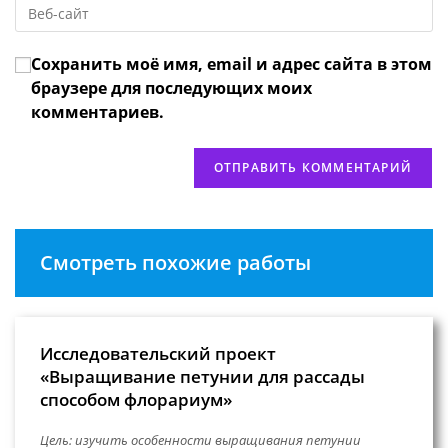
Введите
адрес,
чтобы
URL
чтобы
прокомментировать
вашего
прокомментировать
Сохранить моё имя, email и адрес сайта в этом
веб-
сайта
браузере для последующих моих
(необязательно)
комментариев.
Смотреть похожие работы
Исследовательский проект
«Выращивание петунии для рассады
способом флорариум»
Цель: изучить особенности выращивания петунии