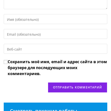
Введите
свое
имя
Введите
или
свой
имя
email-
пользователя,
Введите
адрес,
чтобы
URL
чтобы
прокомментировать
вашего
прокомментировать
Сохранить моё имя, email и адрес сайта в этом
веб-
сайта
браузере для последующих моих
(необязательно)
комментариев.
Смотреть похожие работы