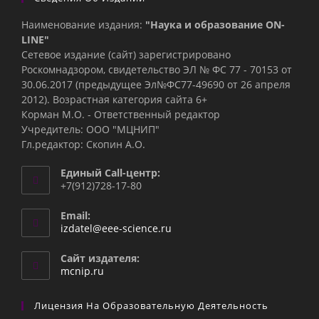
Наименование издания:
"Наука и образование ON-
LINE"
Сетевое издание (сайт) зарегистрировано
Роскомнадзором, свидетельство ЭЛ № ФС 77 - 70153 от
30.06.2017 (предыдущее Эл№ФC77-49690 от 26 апреля
2012). Возрастная категория сайта 6+
Корман М.О. - Ответственный редактор
Учредитель: ООО "МЦНИП"
Гл.редактор: Скопин А.О.
Единый Call-центр:
+7(912)728-17-80
Email:
Откроется
izdatel@eee-science.ru
в
вашем
Сайт издателя:
приложении
mcnip.ru
Лицензия На Образовательную Деятельность