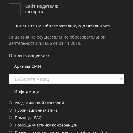
вашем
Сайт издателя:
приложении
mcnip.ru
Лицензия На Образовательную Деятельность
Лицензия на осуществление образовательной
деятельности №1686 от 01.11.2019.
Открыть лицензию
Архивы СМИ
Архивы
СМИ
Информация
Академический глоссарий
Публикационная этика
Помощь - FAQ
Помощь участнику конференции
Правила размещения конкурсных работ на сайте