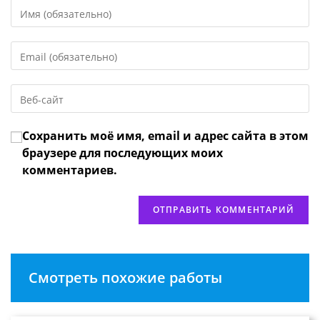
Введите
свое
имя
Введите
или
свой
имя
email-
пользователя,
Введите
адрес,
чтобы
URL
чтобы
прокомментировать
вашего
прокомментировать
Сохранить моё имя, email и адрес сайта в этом
веб-
сайта
браузере для последующих моих
(необязательно)
комментариев.
Смотреть похожие работы