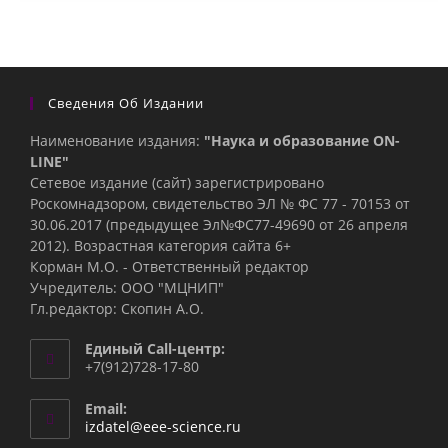
Сведения Об Издании
Наименование издания:
"Наука и образование ON-
LINE"
Сетевое издание (сайт) зарегистрировано
Роскомнадзором, свидетельство ЭЛ № ФС 77 - 70153 от
30.06.2017 (предыдущее Эл№ФC77-49690 от 26 апреля
2012). Возрастная категория сайта 6+
Корман М.О. - Ответственный редактор
Учредитель: ООО "МЦНИП"
Гл.редактор: Скопин А.О.
Единый Call-центр:
+7(912)728-17-80
Email:
Откроется
izdatel@eee-science.ru
в