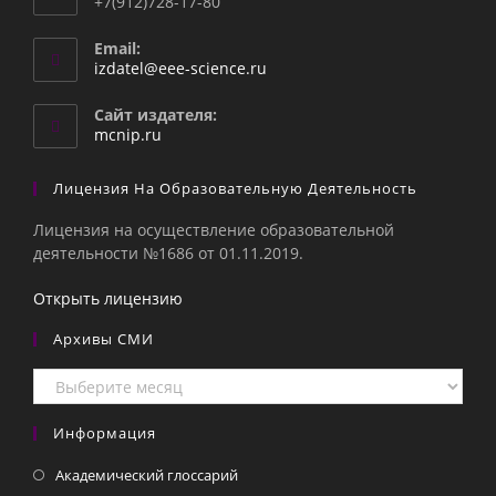
+7(912)728-17-80
Email:
Откроется
izdatel@eee-science.ru
в
вашем
Сайт издателя:
приложении
mcnip.ru
Лицензия На Образовательную Деятельность
Лицензия на осуществление образовательной
деятельности №1686 от 01.11.2019.
Открыть лицензию
Архивы СМИ
Архивы
СМИ
Информация
Академический глоссарий