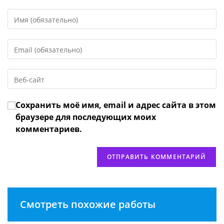
Введите
свое
имя
Введите
или
свой
имя
email-
пользователя,
Введите
адрес,
чтобы
URL
чтобы
прокомментировать
вашего
прокомментировать
Сохранить моё имя, email и адрес сайта в этом
веб-
сайта
браузере для последующих моих
(необязательно)
комментариев.
Смотреть похожие работы