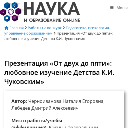
Перейти
Меню
к
содержимому
Главная
Работы на конкурс
Педагогика, психология,
управление образованием
Презентация «От двух до пяти»:
любовное изучение Детства К.И. Чуковским»
Презентация «От двух до пяти»:
любовное изучение Детства К.И.
Чуковским»
Автор:
Черноиванова Наталия Егоровна,
Лебедев Дмитрий Алексеевич
Место работы/учебы
(аффилиация):
Южный федеральный