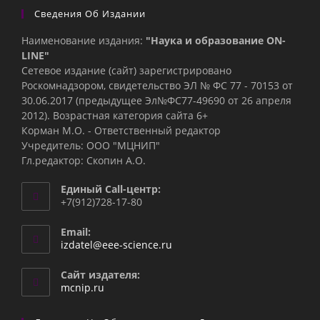
Сведения Об Издании
Наименование издания:
"Наука и образование ON-
LINE"
Сетевое издание (сайт) зарегистрировано
Роскомнадзором, свидетельство ЭЛ № ФС 77 - 70153 от
30.06.2017 (предыдущее Эл№ФC77-49690 от 26 апреля
2012). Возрастная категория сайта 6+
Корман М.О. - Ответственный редактор
Учредитель: ООО "МЦНИП"
Гл.редактор: Скопин А.О.
Единый Call-центр:
+7(912)728-17-80
Email:
Откроется
izdatel@eee-science.ru
в
вашем
Сайт издателя:
приложении
mcnip.ru