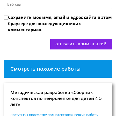
Введите
адрес,
чтобы
URL
чтобы
прокомментировать
вашего
прокомментировать
Сохранить моё имя, email и адрес сайта в этом
веб-
сайта
браузере для последующих моих
(необязательно)
комментариев.
Смотреть похожие работы
Методическая разработка «Сборник
конспектов по нейролепке для детей 4-5
лет»
Доступна к просмотру полнотекстовая версия работы