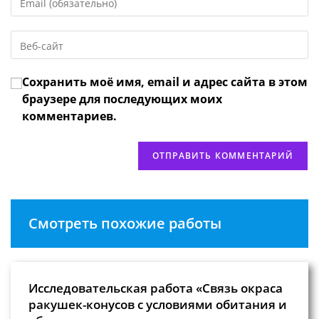
свой
имя
email-
пользователя,
Введите
адрес,
чтобы
URL
чтобы
прокомментировать
вашего
прокомментировать
Сохранить моё имя, email и адрес сайта в этом
веб-
сайта
браузере для последующих моих
(необязательно)
комментариев.
Смотреть похожие работы
Исследовательская работа «Связь окраса
ракушек-конусов с условиями обитания и