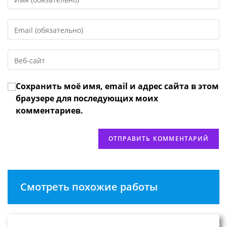
свое
имя
Введите
или
свой
имя
email-
пользователя,
Введите
адрес,
чтобы
URL
чтобы
прокомментировать
вашего
прокомментировать
Сохранить моё имя, email и адрес сайта в этом
веб-
сайта
браузере для последующих моих
(необязательно)
комментариев.
Смотреть похожие работы