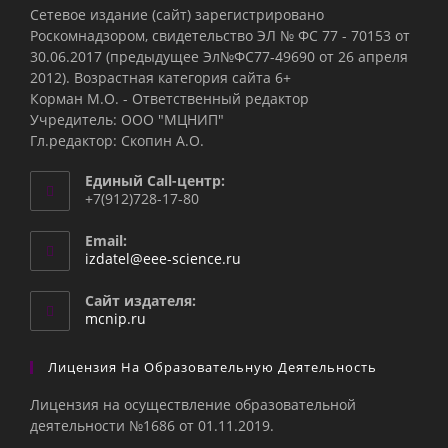
Сетевое издание (сайт) зарегистрировано
Роскомнадзором, свидетельство ЭЛ № ФС 77 - 70153 от
30.06.2017 (предыдущее Эл№ФC77-49690 от 26 апреля
2012). Возрастная категория сайта 6+
Корман М.О. - Ответственный редактор
Учредитель: ООО "МЦНИП"
Гл.редактор: Скопин А.О.
Единый Call-центр:
+7(912)728-17-80
Email:
Откроется
izdatel@eee-science.ru
в
вашем
Сайт издателя:
приложении
mcnip.ru
Лицензия На Образовательную Деятельность
Лицензия на осуществление образовательной
деятельности №1686 от 01.11.2019.