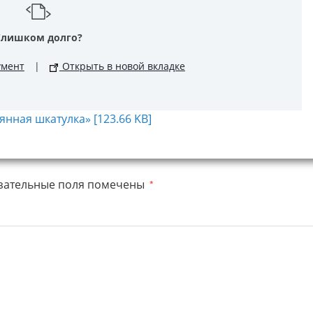
Слишком долго?
умент
|
Открыть в новой вкладке
нная шкатулка» [123.66 KB]
зательные поля помечены
*