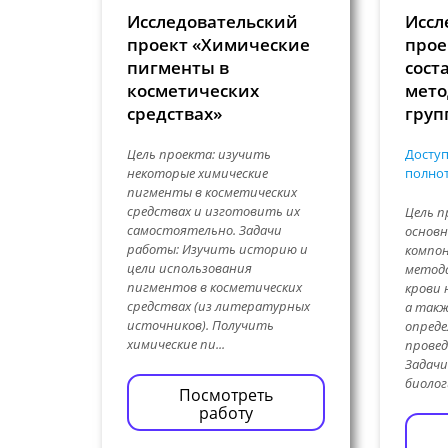
Исследовательский
Иссл
проект «Химические
прое
пигменты в
сост
косметических
мето
средствах»
груп
Цель проекта: изучить
Доступ
некоторые химические
полнот
пигменты в косметических
средствах и изготовить их
Цель п
самостоятельно. Задачи
основн
работы: Изучить историю и
компон
цели использования
метода
пигментов в косметических
крови 
средствах (из литературных
а такж
источников). Получить
опреде
химические пи...
провед
Задачи
биологи
Посмотреть
работу