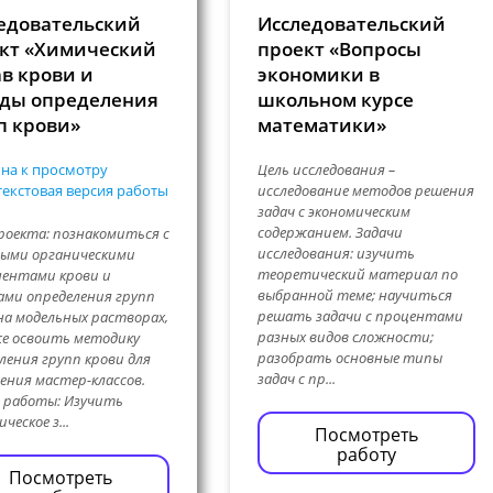
едовательский
Исследовательский
кт «Химический
проект «Вопросы
ав крови и
экономики в
ды определения
школьном курсе
п крови»
математики»
на к просмотру
Цель исследования –
екстовая версия работы
исследование методов решения
задач с экономическим
содержанием. Задачи
роекта: познакомиться с
исследования: изучить
ыми органическими
теоретический материал по
ентами крови и
выбранной теме; научиться
ми определения групп
решать задачи с процентами
на модельных растворах,
разных видов сложности;
е освоить методику
разобрать основные типы
ления групп крови для
задач с пр...
ения мастер-классов.
 работы: Изучить
ческое з...
Посмотреть
работу
Посмотреть