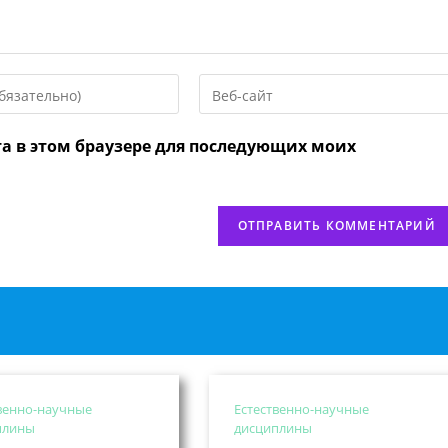
Введите
URL
вашего
та в этом браузере для последующих моих
веб-
сайта
нтировать
(необязательно)
венно-научные
Естественно-научные
плины
дисциплины