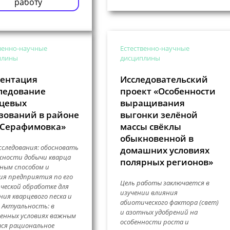
работу
венно-научные
Естественно-научные
плины
дисциплины
ентация
Исследовательский
ледование
проект «Особенности
цевых
выращивания
зований в районе
выгонки зелёной
 Серафимовка»
массы свёклы
обыкновенной в
сследования: обосновать
домашних условиях
жности добычи кварца
полярных регионов»
ным способом и
ия предприятия по его
Цель работы заключается в
ческой обработке для
изучении влияния
ния кварцевого песка и
абиотического фактора (свет)
 Актуальность: в
и азотных удобрений на
енных условиях важным
особенности роста и
ся рациональное