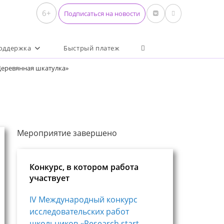
6+
Подписаться на новости
Переключить поиск по 
оддержка
Быстрый платеж
Деревянная шкатулка»
Мероприятие завершено
Конкурс, в котором работа
участвует
IV Международный конкурс
исследовательских работ
школьников «Research start