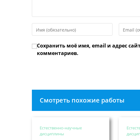
Введите
Введите
свое
свой
имя
email-
Сохранить моё имя, email и адрес сай
или
адрес,
имя
чтобы
комментариев.
пользователя,
прокомме
чтобы
прокомментировать
Смотреть похожие работы
Естественно-научные
Естест
дисциплины
дисци