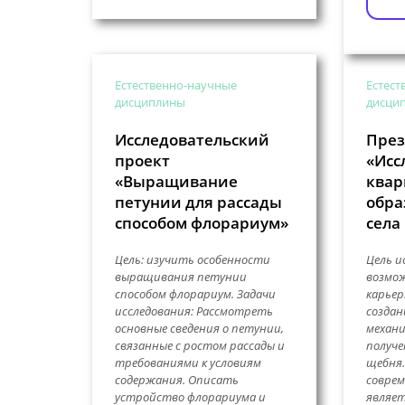
Естественно-научные
Естест
дисциплины
дисци
Исследовательский
През
проект
«Исс
«Выращивание
квар
петунии для рассады
обра
способом флорариум»
села
Цель: изучить особенности
Цель и
выращивания петунии
возмо
способом флорариум. Задачи
карьер
исследования: Рассмотреть
создан
основные сведения о петунии,
механи
связанные с ростом рассады и
получе
требованиями к условиям
щебня.
содержания. Описать
соврем
устройство флорариума и
являет