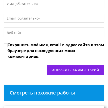
Введите
свое
имя
Введите
или
свой
имя
email-
пользователя,
Введите
адрес,
чтобы
URL
чтобы
прокомментировать
вашего
прокомментировать
Сохранить моё имя, email и адрес сайта в этом
веб-
сайта
браузере для последующих моих
(необязательно)
комментариев.
Смотреть похожие работы