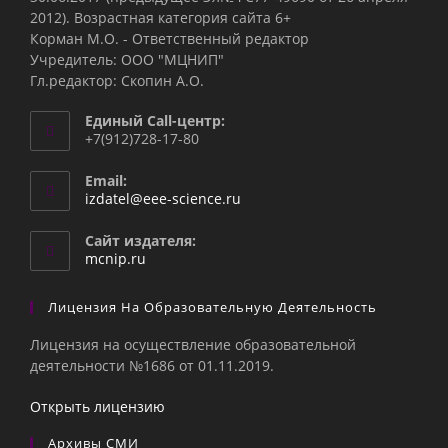
2012). Возрастная категория сайта 6+
Корман М.О. - Ответственный редактор
Учредитель: ООО "МЦНИП"
Гл.редактор: Скопин А.О.
Единый Call-центр:
+7(912)728-17-80
Email:
Откроется
izdatel@eee-science.ru
в
вашем
Сайт издателя:
приложении
mcnip.ru
Лицензия На Образовательную Деятельность
Лицензия на осуществление образовательной
деятельности №1686 от 01.11.2019.
Открыть лицензию
Архивы СМИ