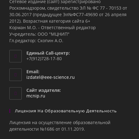
Сетевое издание (сайт) зарегистрировано
Роскомнадзором, свидетельство ЭЛ № ФС 77 - 70153 от
30.06.2017 (предыдущее Эл№ФC77-49690 от 26 апреля
2012). Возрастная категория сайта 6+
Корман М.О. - Ответственный редактор
Учредитель: ООО "МЦНИП"
Гл.редактор: Скопин А.О.
Единый Call-центр:
+7(912)728-17-80
Email:
Откроется
izdatel@eee-science.ru
в
вашем
Сайт издателя:
приложении
mcnip.ru
Лицензия На Образовательную Деятельность
Лицензия на осуществление образовательной
деятельности №1686 от 01.11.2019.