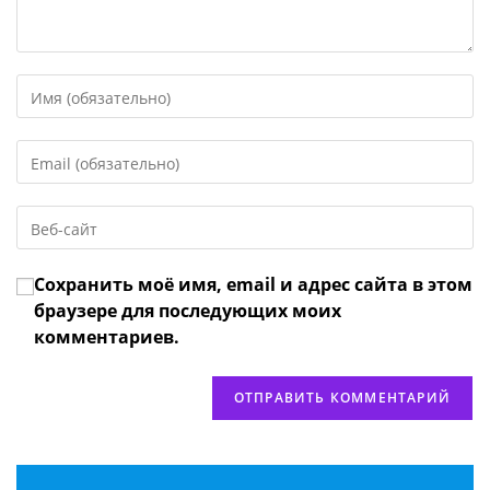
Введите
свое
имя
Введите
или
свой
имя
email-
пользователя,
Введите
адрес,
чтобы
URL
чтобы
прокомментировать
вашего
прокомментировать
Сохранить моё имя, email и адрес сайта в этом
веб-
сайта
браузере для последующих моих
(необязательно)
комментариев.