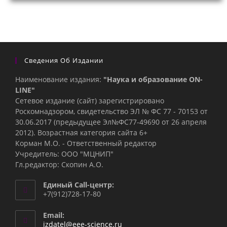
Сведения Об Издании
Наименование издания:
"Наука и образование ON-
LINE"
Сетевое издание (сайт) зарегистрировано
Роскомнадзором, свидетельство ЭЛ № ФС 77 - 70153 от
30.06.2017 (предыдущее Эл№ФC77-49690 от 26 апреля
2012). Возрастная категория сайта 6+
Корман М.О. - Ответственный редактор
Учредитель: ООО "МЦНИП"
Гл.редактор: Скопин А.О.
Единый Call-центр:
+7(912)728-17-80
Email:
Откроется
izdatel@eee-science.ru