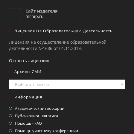
в
вашем
Сайт издателя:
приложении
mcnip.ru
Лицензия На Образовательную Деятельность
Лицензия на осуществление образовательной
деятельности №1686 от 01.11.2019.
Открыть лицензию
Архивы СМИ
Архивы
СМИ
Информация
Академический глоссарий
Публикационная этика
Помощь - FAQ
Помощь участнику конференции