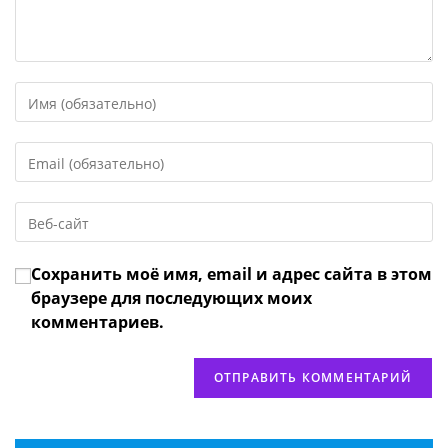
Введите
свое
имя
Введите
или
свой
имя
email-
пользователя,
Введите
адрес,
чтобы
URL
чтобы
прокомментировать
вашего
прокомментировать
Сохранить моё имя, email и адрес сайта в этом
веб-
сайта
браузере для последующих моих
(необязательно)
комментариев.