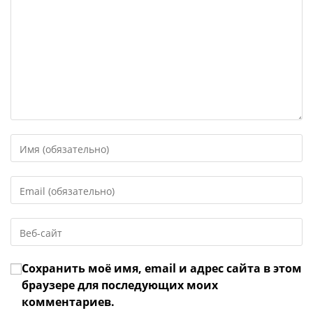
Введите
свое
имя
Введите
или
свой
имя
email-
пользователя,
Введите
адрес,
чтобы
URL
чтобы
прокомментировать
вашего
прокомментировать
Сохранить моё имя, email и адрес сайта в этом
веб-
сайта
браузере для последующих моих
(необязательно)
комментариев.