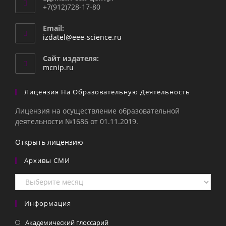
+7(912)728-17-80
Email:
Откроется
izdatel@eee-science.ru
в
вашем
Сайт издателя:
приложении
mcnip.ru
Лицензия На Образовательную Деятельность
Лицензия на осуществление образовательной
деятельности №1686 от 01.11.2019.
Открыть лицензию
Архивы СМИ
Архивы
СМИ
Информация
Академический глоссарий